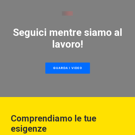
Seguici mentre siamo al
lavoro!
GUARDA I VIDEO
Comprendiamo le tue
esigenze